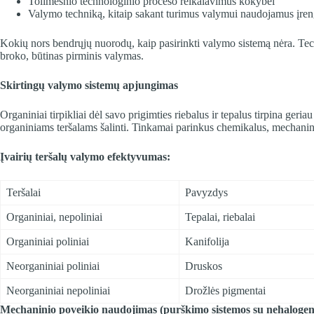
Tolimesnio technologinio proceso reikalavimus kokybei
Valymo techniką, kitaip sakant turimus valymui naudojamus įren
Kokių nors bendrųjų nuorodų, kaip pasirinkti valymo sistemą nėra. Tec
broko, būtinas pirminis valymas.
Skirtingų valymo sistemų apjungimas
Organiniai tirpikliai dėl savo prigimties riebalus ir tepalus tirpina ger
organiniams teršalams šalinti. Tinkamai parinkus chemikalus, mechaninį 
Įvairių teršalų valymo efektyvumas:
Teršalai
Pavyzdys
Organiniai, nepoliniai
Tepalai, riebalai
Organiniai poliniai
Kanifolija
Neorganiniai poliniai
Druskos
Neorganiniai nepoliniai
Drožlės pigmentai
Mechaninio poveikio naudojimas (purškimo sistemos su nehalogenint