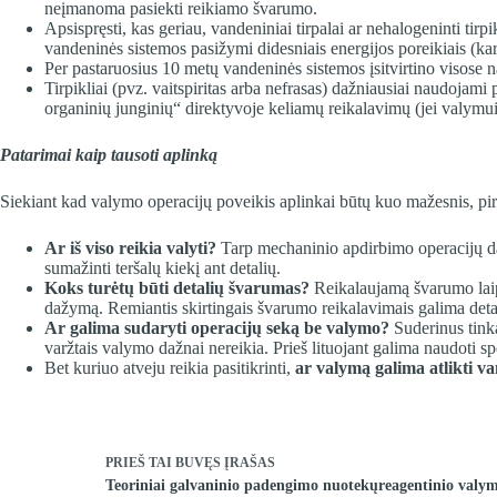
neįmanoma pasiekti reikiamo švarumo.
Apsispręsti, kas geriau, vandeniniai tirpalai ar nehalogeninti tir
vandeninės sistemos pasižymi didesniais energijos poreikiais (karš
Per pastaruosius 10 metų vandeninės sistemos įsitvirtino visose n
Tirpikliai (pvz. vaitspiritas arba nefrasas) dažniausiai naudoja
organinių junginių“ direktyvoje keliamų reikalavimų (jei valymui
Patarimai kaip tausoti aplinką
Siekiant kad valymo operacijų poveikis aplinkai būtų kuo mažesnis, pirm
Ar iš viso reikia valyti?
Tarp mechaninio apdirbimo operacijų daž
sumažinti teršalų kiekį ant detalių.
Koks turėtų būti detalių švarumas?
Reikalaujamą švarumo laips
dažymą. Remiantis skirtingais švarumo reikalavimais galima detale
Ar galima sudaryti operacijų seką be valymo?
Suderinus tinka
varžtais valymo dažnai nereikia. Prieš lituojant galima naudoti spe
Bet kuriuo atveju reikia pasitikrinti,
ar valymą galima atlikti va
PRIEŠ TAI BUVĘS
ĮRAŠAS
Teoriniai galvaninio padengimo nuotekųreagentinio valy