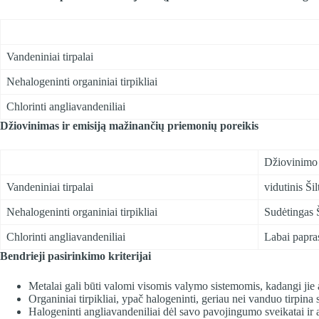
Vandeniniai tirpalai
Nehalogeninti organiniai tirpikliai
Chlorinti angliavandeniliai
Džiovinimas ir emisiją mažinančių priemonių poreikis
Džiovinimo
Vandeniniai tirpalai
vidutinis Ši
Nehalogeninti organiniai tirpikliai
Sudėtingas Š
Chlorinti angliavandeniliai
Labai papra
Bendrieji pasirinkimo kriterijai
Metalai gali būti valomi visomis valymo sistemomis, kadangi jie a
Organiniai tirpikliai, ypač halogeninti, geriau nei vanduo tirpina
Halogeninti angliavandeniliai dėl savo pavojingumo sveikatai ir ap