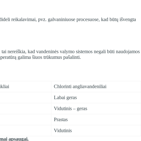
ideli reikalavimai, pvz. galvaniniuose procesuose, kad būtų išvengta
čiau tai nereiškia, kad vandeninės valymo sistemos negali būti naudojamos
mperatūrą galima šiuos trūkumus pašalinti.
kliai
Chlorinti angliavandeniliai
Labai geras
Vidutinis – geras
Prastas
Vidutinis
omai apsaugai.