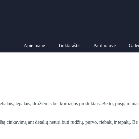
Apie mane
Tinklaraštis
Parduotuvė
Galer
iebalais, tepalais, drožlėmis bei korozijos produktais. Be to, pusgamin
ą cinkavimą ant detalių neturi būti rūdžių, purvo, riebalų ir tepalų. B