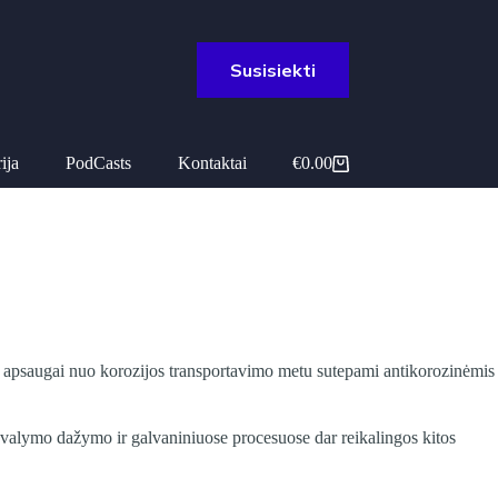
Susisiekti
ija
PodCasts
Kontaktai
€
0.00
Pirkinių
krepšelis
iai apsaugai nuo korozijos transportavimo metu sutepami antikorozinėmis
e valymo dažymo ir galvaniniuose procesuose dar reikalingos kitos