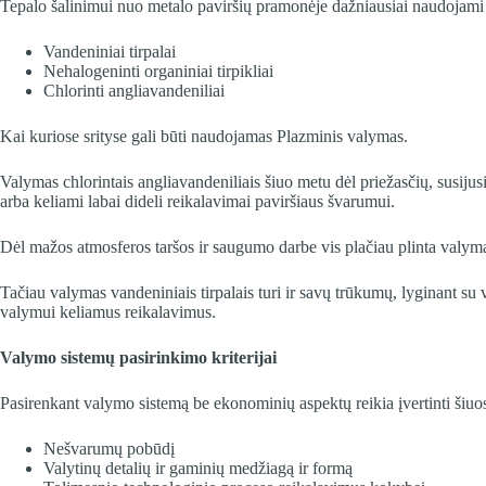
Tepalo šalinimui nuo metalo paviršių pramonėje dažniausiai naudojami 
Vandeniniai tirpalai
Nehalogeninti organiniai tirpikliai
Chlorinti angliavandeniliai
Kai kuriose srityse gali būti naudojamas Plazminis valymas.
Valymas chlorintais angliavandeniliais šiuo metu dėl priežasčių, susijusi
arba keliami labai dideli reikalavimai paviršiaus švarumui.
Dėl mažos atmosferos taršos ir saugumo darbe vis plačiau plinta valymas
Tačiau valymas vandeniniais tirpalais turi ir savų trūkumų, lyginant su 
valymui keliamus reikalavimus.
Valymo sistemų pasirinkimo kriterijai
Pasirenkant valymo sistemą be ekonominių aspektų reikia įvertinti šiuos
Nešvarumų pobūdį
Valytinų detalių ir gaminių medžiagą ir formą