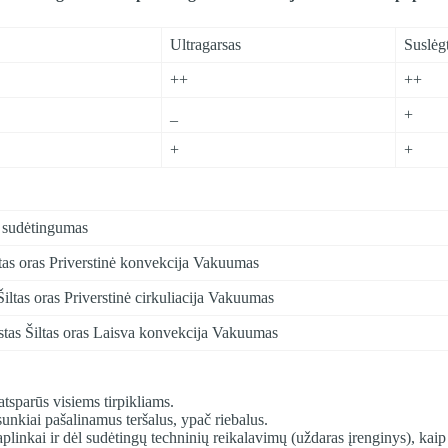
Ultragarsas
Suslėg
++
++
_
+
+
+
 sudėtingumas
ltas oras Priverstinė konvekcija Vakuumas
iltas oras Priverstinė cirkuliacija Vakuumas
stas Šiltas oras Laisva konvekcija Vakuumas
tsparūs visiems tirpikliams.
 sunkiai pašalinamus teršalus, ypač riebalus.
linkai ir dėl sudėtingų techninių reikalavimų (uždaras įrenginys), kaip 