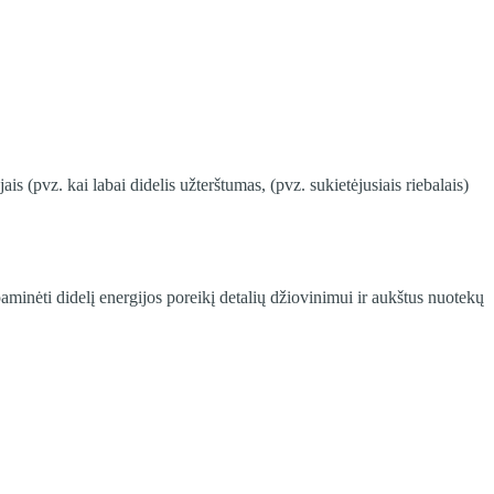
is (pvz. kai labai didelis užterštumas, (pvz. sukietėjusiais riebalais)
paminėti didelį energijos poreikį detalių džiovinimui ir aukštus nuotekų