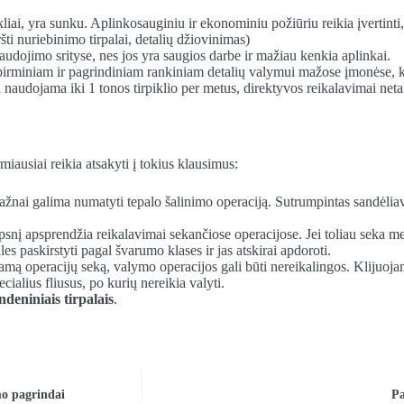
pikliai, yra sunku. Aplinkosauginiu ir ekonominiu požiūriu reikia įvertin
ti nuriebinimo tirpalai, detalių džiovinimas)
audojimo srityse, nes jos yra saugios darbe ir mažiau kenkia aplinkai.
mi pirminiam ir pagrindiniam rankiniam detalių valymui mažose įmonėse, 
 naudojama iki 1 tonos tirpiklio per metus, direktyvos reikalavimai net
iausiai reikia atsakyti į tokius klausimus:
nai galima numatyti tepalo šalinimo operaciją. Sutrumpintas sandėliavim
nį apsprendžia reikalavimai sekančiose operacijose. Jei toliau seka mec
s paskirstyti pagal švarumo klases ir jas atskirai apdoroti.
mą operacijų seką, valymo operacijos gali būti nereikalingos. Klijuojant
cialius fliusus, po kurių nereikia valyti.
ndeniniais tirpalais
.
mo pagrindai
Pa