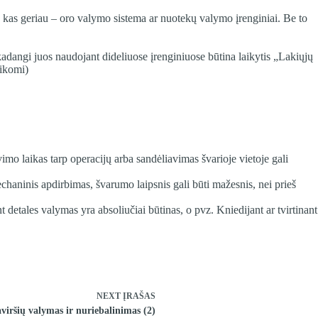
ti, kas geriau – oro valymo sistema ar nuotekų valymo įrenginiai. Be to
kadangi juos naudojant dideliuose įrenginiuose būtina laikytis „Lakiųjų
aikomi)
o laikas tarp operacijų arba sandėliavimas švarioje vietoje gali
haninis apdirbimas, švarumo laipsnis gali būti mažesnis, nei prieš
 detales valymas yra absoliučiai būtinas, o pvz. Kniedijant ar tvirtinant
NEXT
ĮRAŠAS
viršių valymas ir nuriebalinimas (2)