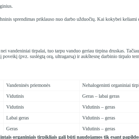
ginius.
hninis sprendimas priklauso nuo darbo užduočių. Kai kokybei keliami d
iau nei vandeniniai tirpalai, tuo tarpu vanduo geriau tirpina druskas. Ta
poveikį (pvz. suslėgtą orą, ultragarsą) ir aukštesnę darbinio tirpalo te
Vandeninės priemonės
Nehalogeninti organiniai tirpi
Vidutinis
Geras – labai geras
Vidutinis
Vidutinis – geras
Labai geras
Vidutinis – geras
Geras
Vidutinis – geras
ais organiniais tirpikliais gali būti naudojamos tik esant papild