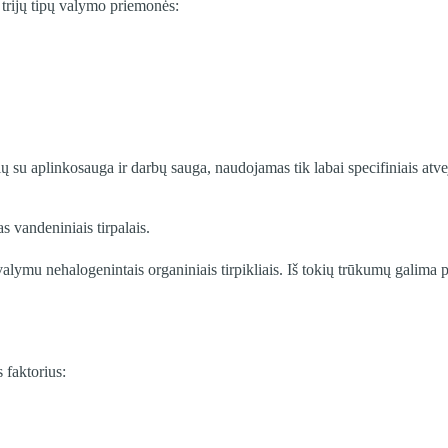
trijų tipų valymo priemonės:
ų su aplinkosauga ir darbų sauga, naudojamas tik labai specifiniais atveja
 vandeniniais tirpalais.
valymu nehalogenintais organiniais tirpikliais. Iš tokių trūkumų galima 
 faktorius: