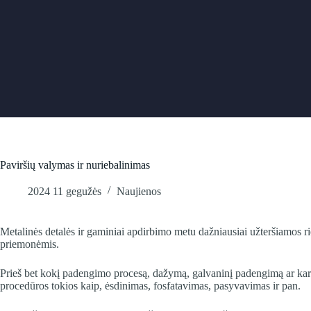
Skip
to
content
Paviršių valymas ir nuriebalinimas
2024 11 gegužės
Naujienos
Metalinės detalės ir gaminiai apdirbimo metu dažniausiai užteršiamos r
priemonėmis.
Prieš bet kokį padengimo procesą, dažymą, galvaninį padengimą ar karšt
procedūros tokios kaip, ėsdinimas, fosfatavimas, pasyvavimas ir pan.