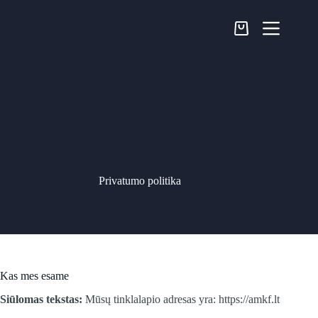
Skip
to
content
Pirkinių
krepšelis
Privatumo politika
Kas mes esame
Siūlomas tekstas:
Mūsų tinklalapio adresas yra: https://amkf.lt