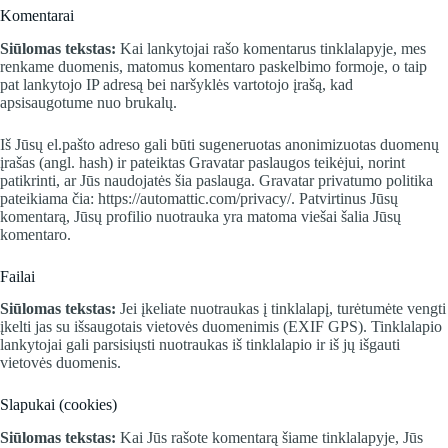
Komentarai
Siūlomas tekstas:
Kai lankytojai rašo komentarus tinklalapyje, mes
renkame duomenis, matomus komentaro paskelbimo formoje, o taip
pat lankytojo IP adresą bei naršyklės vartotojo įrašą, kad
apsisaugotume nuo brukalų.
Iš Jūsų el.pašto adreso gali būti sugeneruotas anonimizuotas duomenų
įrašas (angl. hash) ir pateiktas Gravatar paslaugos teikėjui, norint
patikrinti, ar Jūs naudojatės šia paslauga. Gravatar privatumo politika
pateikiama čia: https://automattic.com/privacy/. Patvirtinus Jūsų
komentarą, Jūsų profilio nuotrauka yra matoma viešai šalia Jūsų
komentaro.
Failai
Siūlomas tekstas:
Jei įkeliate nuotraukas į tinklalapį, turėtumėte vengti
įkelti jas su išsaugotais vietovės duomenimis (EXIF GPS). Tinklalapio
lankytojai gali parsisiųsti nuotraukas iš tinklalapio ir iš jų išgauti
vietovės duomenis.
Slapukai (cookies)
Siūlomas tekstas:
Kai Jūs rašote komentarą šiame tinklalapyje, Jūs