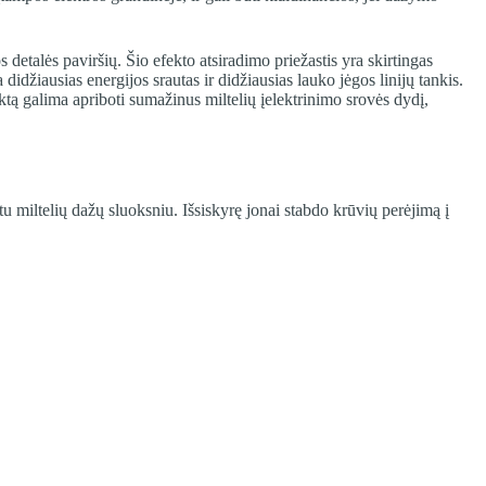
detalės paviršių. Šio efekto atsiradimo priežastis yra skirtingas
idžiausias energijos srautas ir didžiausias lauko jėgos linijų tankis.
fektą galima apriboti sumažinus miltelių įelektrinimo srovės dydį,
tu miltelių dažų sluoksniu. Išsiskyrę jonai stabdo krūvių perėjimą į