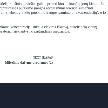
idelė, ruošinio paviršius gali nepriimti kito ateinančių jonų kiekio. Jonų
ą. Paprastesnės purškimo įrangos atveju mums tereikia sumažinti
 25 cm (nebent yra kitų purškimo įrangos gamintojo rekomendacijų), o jo
nkamą koncentraciją, sukelia elektros iškrovą, sukeliančią vietinį
rateriai, siekiantys iki pagrindinės medžiagos.
NEXT
ĮRAŠAS
Miltelinio dažymo problemos (2)