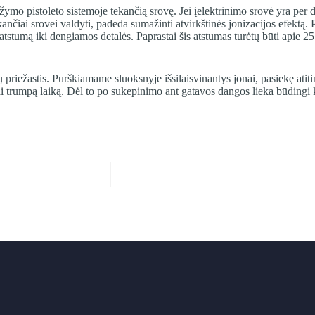
ažymo pistoleto sistemoje tekančią srovę. Jei įelektrinimo srovė yra per d
ekančiai srovei valdyti, padeda sumažinti atvirkštinės jonizacijos efekt
 atstumą iki dengiamos detalės. Paprastai šis atstumas turėtų būti apie
priežastis. Purškiamame sluoksnyje išsilaisvinantys jonai, pasiekę atiti
ai trumpą laiką. Dėl to po sukepinimo ant gatavos dangos lieka būdingi k