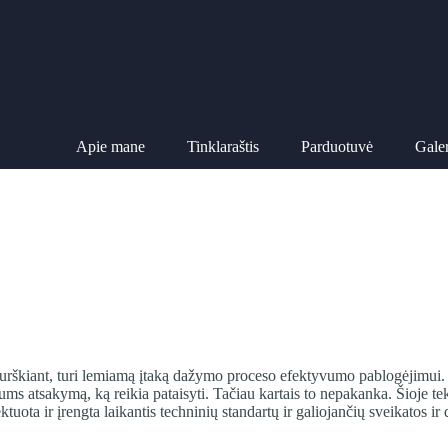
Apie mane
Tinklaraštis
Parduotuvė
Galer
purškiant, turi lemiamą įtaką dažymo proceso efektyvumo pablogėjimui. B
mums atsakymą, ką reikia pataisyti. Tačiau kartais to nepakanka. Šioje 
uota ir įrengta laikantis techninių standartų ir galiojančių sveikatos ir 