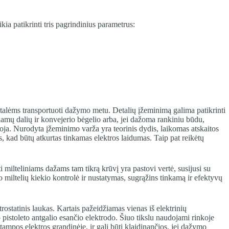
ia patikrinti tris pagrindinius parametrus:
alėms transportuoti dažymo metu. Detalių įžeminimą galima patikrinti
iamų dalių ir konvejerio bėgelio arba, jei dažoma rankiniu būdu,
oja. Nurodyta įžeminimo varža yra teorinis dydis, laikomas atskaitos
, kad būtų atkurtas tinkamas elektros laidumas. Taip pat reikėtų
milteliniams dažams tam tikrą krūvį yra pastovi vertė, susijusi su
 miltelių kiekio kontrolė ir nustatymas, sugrąžins tinkamą ir efektyvų
statinis laukas. Kartais pažeidžiamas vienas iš elektrinių
pistoleto antgalio esančio elektrodo. Šiuo tikslu naudojami rinkoje
ampos elektros grandinėje, ir gali būti klaidinančios, jei dažymo