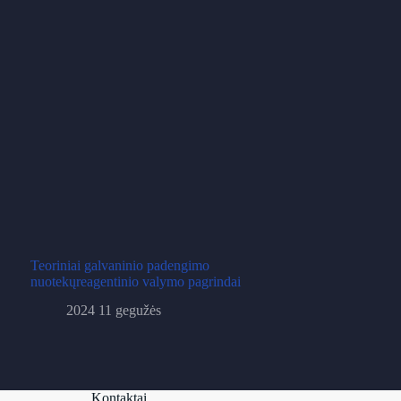
Teoriniai galvaninio padengimo
nuotekųreagentinio valymo pagrindai
2024 11 gegužės
Kontaktai