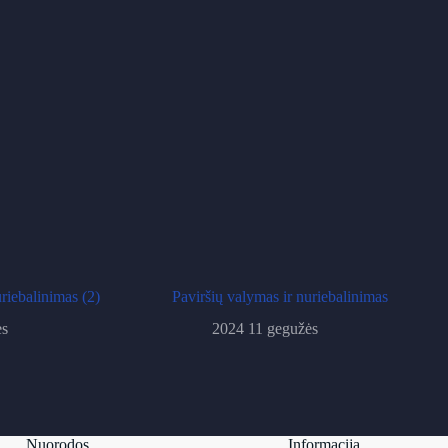
riebalinimas (2)
Paviršių valymas ir nuriebalinimas
ės
2024 11 gegužės
Nuorodos
Informacija