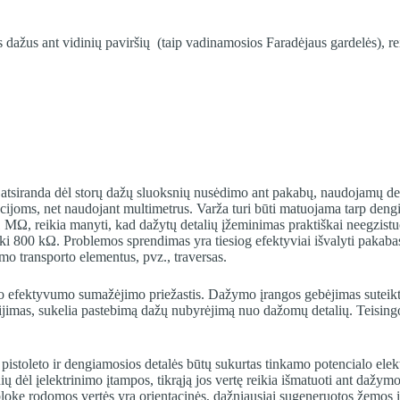
dažus ant vidinių paviršių (taip vadinamosios Faradėjaus gardelės), reik
atsiranda dėl storų dažų sluoksnių nusėdimo ant pakabų, naudojamų det
acijoms, net naudojant multimetrus. Varža turi būti matuojama tarp deng
1 MΩ, reikia manyti, kad dažytų detalių įžeminimas praktiškai neegzistu
ki 800 kΩ. Problemos sprendimas yra tiesiog efektyviai išvalyti pakabas
mo transporto elementus, pvz., traversas.
mo efektyvumo sumažėjimo priežastis. Dažymo įrangos gebėjimas suteikti 
šijimas, sukelia pastebimą dažų nubyrėjimą nuo dažomų detalių. Teisingo
toleto ir dengiamosios detalės būtų sukurtas tinkamo potencialo elektro
dėl įelektrinimo įtampos, tikrąją jos vertę reikia išmatuoti ant dažymo 
loke rodomos vertės yra orientacinės, dažniausiai sugeneruotos žemos įt