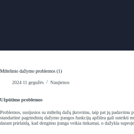
Skip
to
content
Miltelinio dažymo problemos (1)
2024 11 gegužės
Naujienos
Užpūtimo problemos
Problemos, susijusios su miltelių dažų įkrovimu, taip pat jų padavimu 
standartinė pagrindinių dažymo įrangos funkcijų apžiūra gali suteikti 
darant prielaidą, kad dengimo įranga veikia tinkamai, o dažykla suprojekt