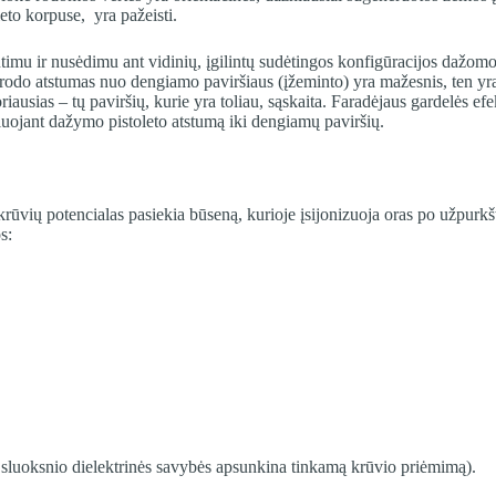
eto korpuse, yra pažeisti.
imu ir nusėdimu ant vidinių, įgilintų sudėtingos konfigūracijos dažomos 
trodo atstumas nuo dengiamo paviršiaus (įžeminto) yra mažesnis, ten yra d
oriausias – tų paviršių, kurie yra toliau, sąskaita. Faradėjaus gardelės e
iuojant dažymo pistoleto atstumą iki dengiamų paviršių.
 krūvių potencialas pasiekia būseną, kurioje įsijonizuoja oras po užpurkš
s:
o sluoksnio dielektrinės savybės apsunkina tinkamą krūvio priėmimą).