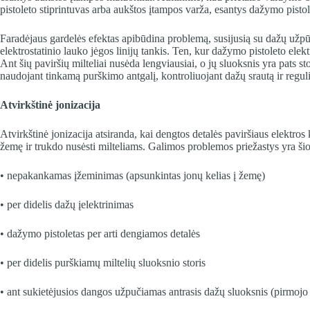
pistoleto stiprintuvas arba aukštos įtampos varža, esantys dažymo pistol
Faradėjaus gardelės efektas apibūdina problemą, susijusią su dažų užpūt
elektrostatinio lauko jėgos linijų tankis. Ten, kur dažymo pistoleto elek
Ant šių paviršių milteliai nusėda lengviausiai, o jų sluoksnis yra pats st
naudojant tinkamą purškimo antgalį, kontroliuojant dažų srautą ir regul
Atvirkštinė jonizacija
Atvirkštinė jonizacija atsiranda, kai dengtos detalės paviršiaus elektros
žemę ir trukdo nusėsti milteliams. Galimos problemos priežastys yra šio
• nepakankamas įžeminimas (apsunkintas jonų kelias į žemę)
• per didelis dažų įelektrinimas
• dažymo pistoletas per arti dengiamos detalės
• per didelis purškiamų miltelių sluoksnio storis
• ant sukietėjusios dangos užpučiamas antrasis dažų sluoksnis (pirmoj