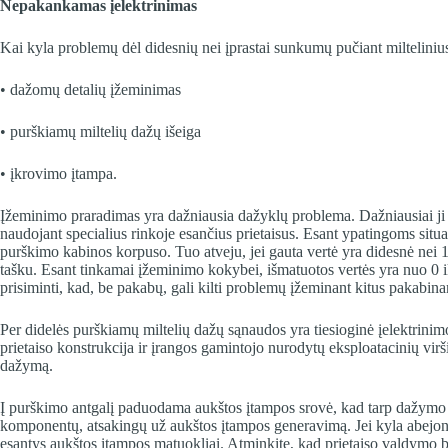
Nepakankamas įelektrinimas
Kai kyla problemų dėl didesnių nei įprastai sunkumų pučiant miltelinius 
• dažomų detalių įžeminimas
• purškiamų miltelių dažų išeiga
• įkrovimo įtampa.
Įžeminimo praradimas yra dažniausia dažyklų problema. Dažniausiai ji 
naudojant specialius rinkoje esančius prietaisus. Esant ypatingoms situ
purškimo kabinos korpuso. Tuo atveju, jei gauta vertė yra didesnė nei 
tašku. Esant tinkamai įžeminimo kokybei, išmatuotos vertės yra nuo 0 i
prisiminti, kad, be pakabų, gali kilti problemų įžeminant kitus pakabina
Per didelės purškiamų miltelių dažų sąnaudos yra tiesioginė įelektrini
prietaiso konstrukcija ir įrangos gamintojo nurodytų eksploatacinių vir
dažymą.
Į purškimo antgalį paduodama aukštos įtampos srovė, kad tarp dažymo pis
komponentų, atsakingų už aukštos įtampos generavimą. Jei kyla abejonių 
esantys aukštos įtampos matuokliai. Atminkite, kad prietaiso valdymo b