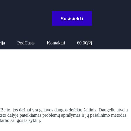
Susisiekti
ija
PodCasts
Kontaktai
€
0.00
Pirkinių
krepšelis
e to, jos dažnai yra gatavos dangos defektų šaltinis. Daugeliu atvejų
teksto dalyje pateikiamas problemų aprašymas ir jų pašalinimo metodas,
darbo saugos taisyklių.